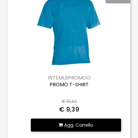
WTEMLBPROMOO
PROMO T-SHIRT
€ 13,42
€ 9,39
Quantità
Agg. Carrello