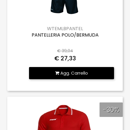
WTEMLBPANTEL
PANTELLERIA POLO/BERMUDA
€ 39,04
€ 27,33
Quantità
Agg. Carrello
-30%