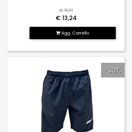
€ 18,91
€ 13,24
Quantità
Agg. Carrello
-30%