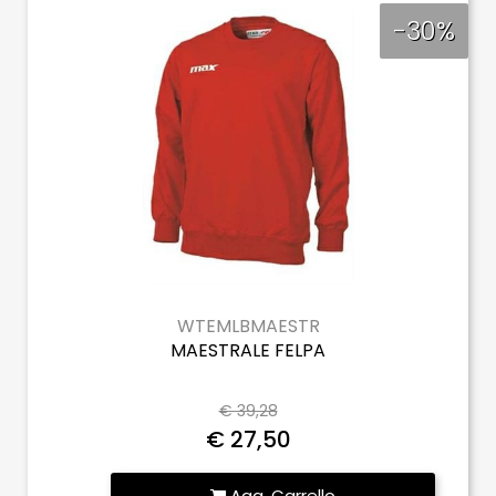
-30%
WTEMLBMAESTR
MAESTRALE FELPA
€ 39,28
€ 27,50
Quantità
Agg. Carrello