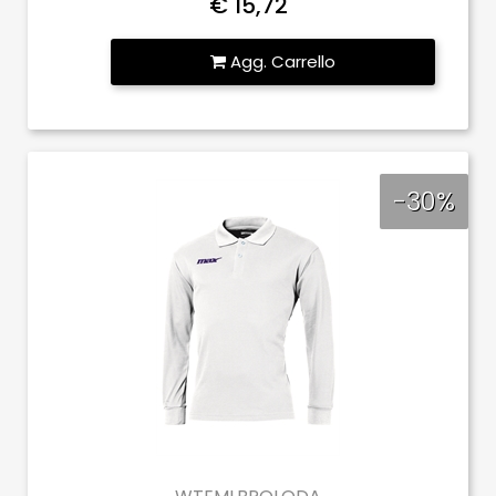
€ 15,72
Quantità
Agg. Carrello
-30%