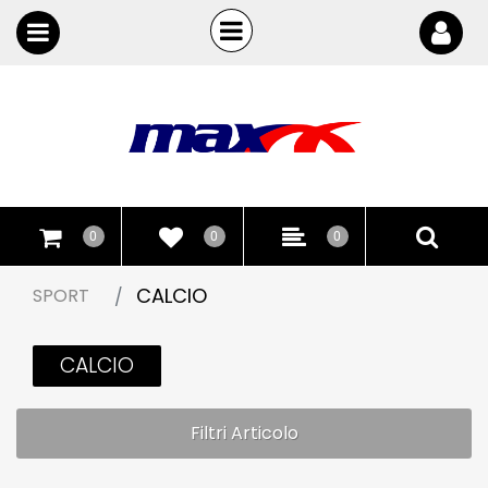
Open
Open menu
0
0
0
CALCIO
SPORT
CALCIO
Filtri Articolo