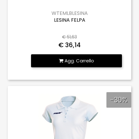
WTEMLBLESINA
LESINA FELPA
€ 51,63
€ 36,14
Quantità
Agg. Carrello
-30%