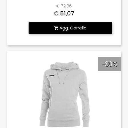
€ 72,96
€ 51,07
Quantità
Agg. Carrello
-30%