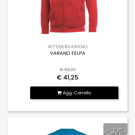
WTEMLBVARANO
VARANO FELPA
€ 58,93
€ 41,25
Quantità
Agg. Carrello
-30%