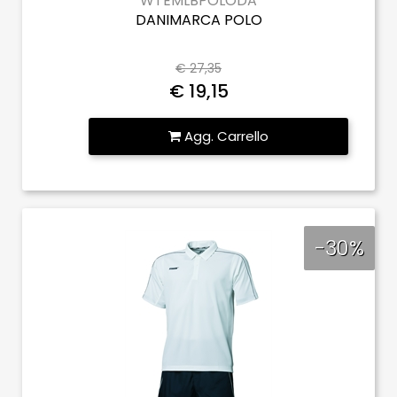
WTEMLBPOLODA
DANIMARCA POLO
€ 27,35
€ 19,15
Quantità
Agg. Carrello
-30%