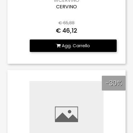
WCERVINO
CERVINO
€ 65,88
€ 46,12
Quantità
Agg. Carrello
-30%