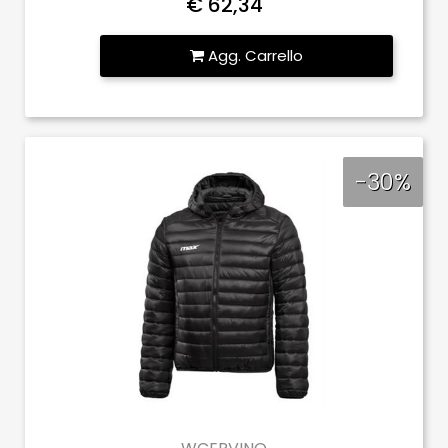
€ 62,34
Quantità
Agg. Carrello
-30%