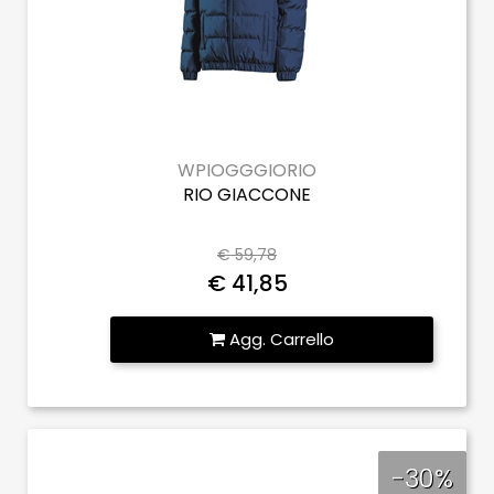
WPIOGGGIORIO
RIO GIACCONE
€ 59,78
€ 41,85
Quantità
Agg. Carrello
-30%