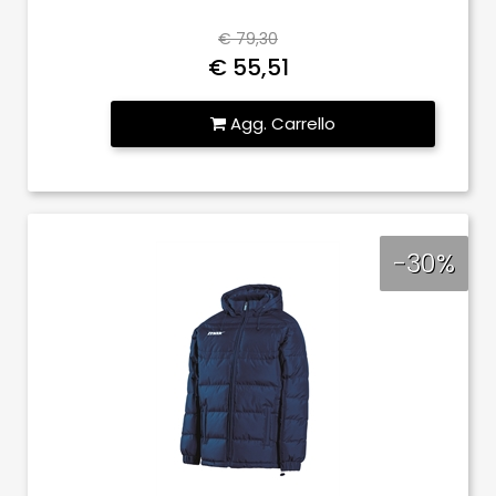
€ 79,30
€ 55,51
Quantità
Agg. Carrello
-30%