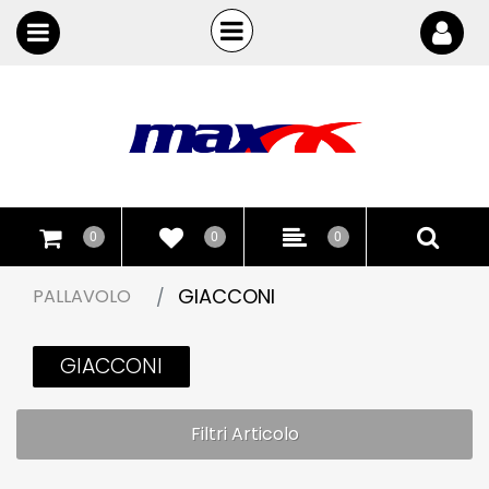
Open
Open menu
0
0
0
GIACCONI
PALLAVOLO
GIACCONI
Filtri Articolo