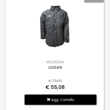
WLOGAN
LOGAN
€ 78,69
€ 55,08
Quantità
Agg. Carrello