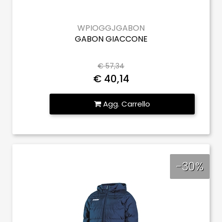
WPIOGGJGABON
GABON GIACCONE
€ 57,34
€ 40,14
Quantità
Agg. Carrello
-30%