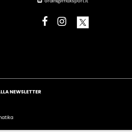
ordini@maxsport.it
matika