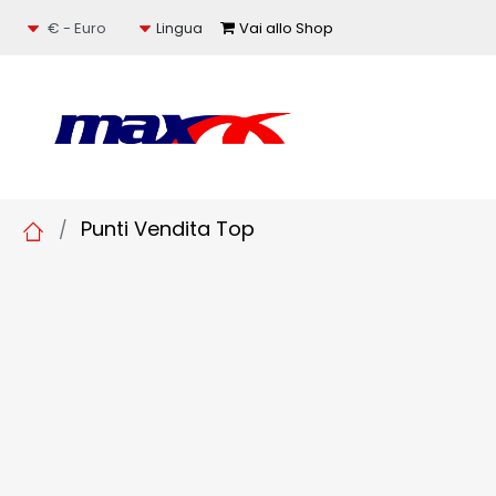
Seleziona una valuta
Vai allo Shop
Lingua
Punti Vendita Top