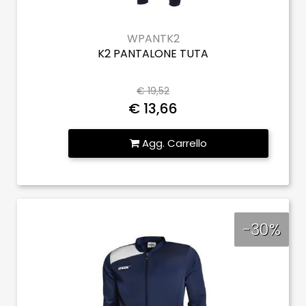
WPANTK2
K2 PANTALONE TUTA
€ 19,52
€ 13,66
Quantità
Agg. Carrello
-30%