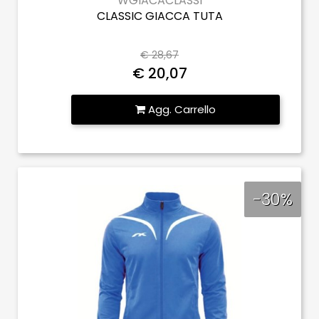
WGIACACLASSI
CLASSIC GIACCA TUTA
€ 28,67
€ 20,07
Quantità
Agg. Carrello
-30%