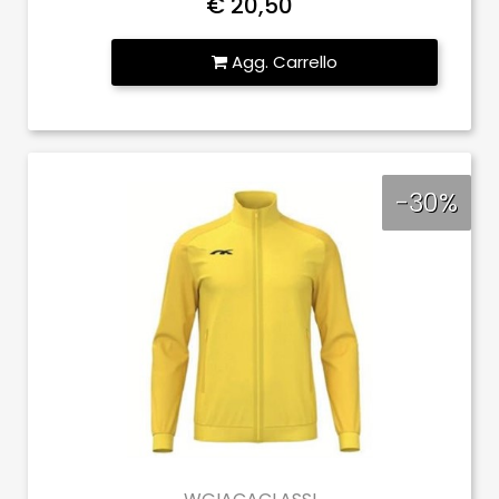
€ 20,50
Quantità
Agg. Carrello
-30%