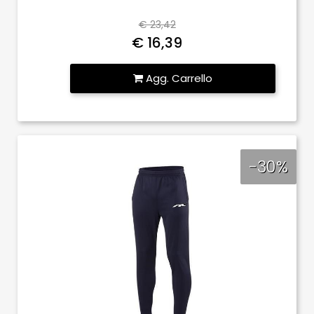
€ 23,42
€ 16,39
Quantità
Agg. Carrello
-30%