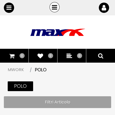
Open
Open menu
0
0
0
POLO
MWORK
POLO
Filtri Articolo