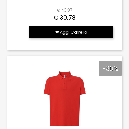
€ 43,97
€ 30,78
Quantità
Agg. Carrello
-30%