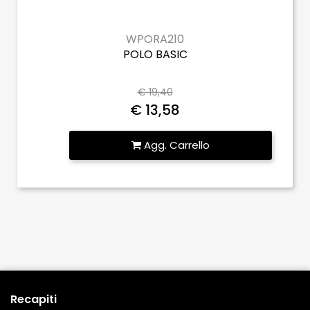
WPORA210
POLO BASIC
€ 19,40
€ 13,58
Quantità
Agg. Carrello
Recapiti