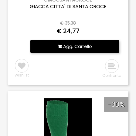
GIACCA CITTA' DI SANTA CROCE
€ 35,38
€ 24,77
Quantità
Agg. Carrello
Wishlist
Confronta
-30%