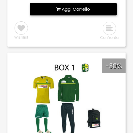
Quantità
Agg. Carrello
Wishlist
Confronta
-30%