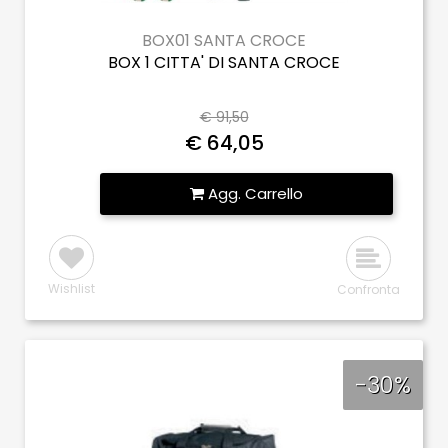
BOX01 SANTA CROCE
BOX 1 CITTA' DI SANTA CROCE
€ 91,50
€ 64,05
Quantità
Agg. Carrello
Wishlist
Confronta
-30%