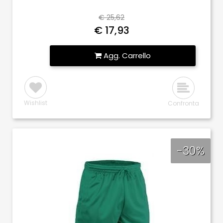
€ 25,62
€ 17,93
Quantità
Agg. Carrello
Wishlist
Confronta
-30%