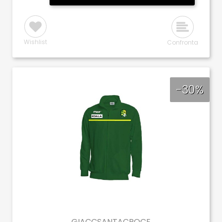
Wishlist
Confronta
-30%
GIACCSANTACROCE