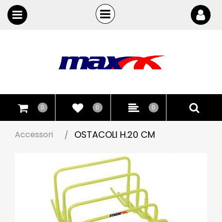
Open
Open menu
0
0
0
OSTACOLI H.20 CM
Accessori